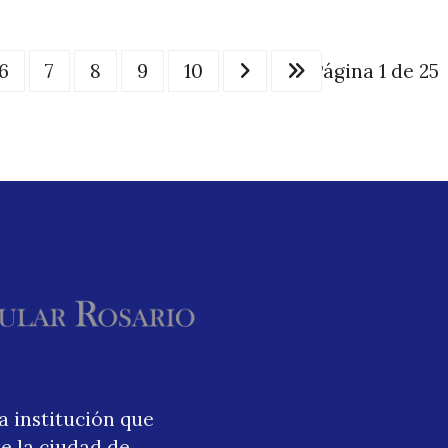
6
7
8
9
10
Página 1 de 25
a institución que
e la ciudad de