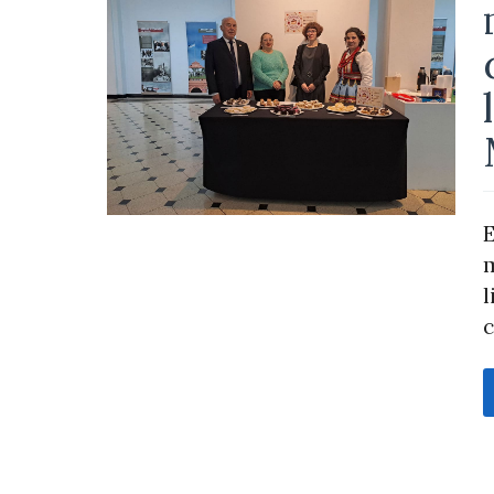
E
m
l
c