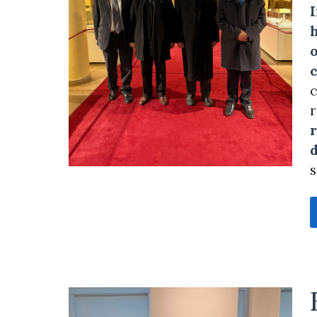
h
o
r
d
s