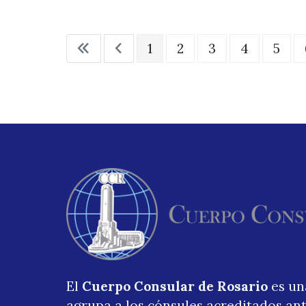
1
2
3
4
5
El
Cuerpo Consular de Rosario
es un
agrupa a los cónsules acreditados ant