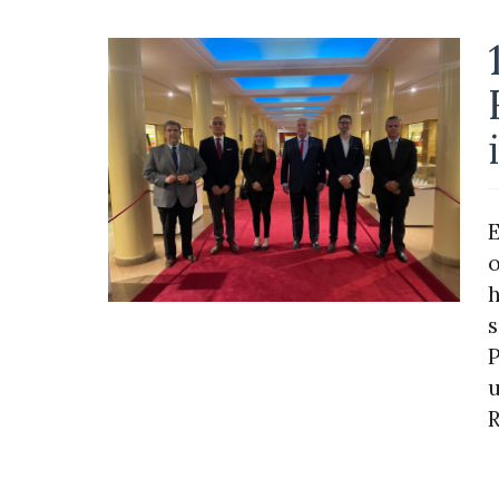
E
o
h
s
P
u
R